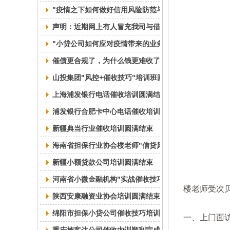
"疫情之下如何做好信用风险防范与催收" 河北 山西 
声明：近期网上有人冒充我司与借款人签订借贷合同
"小贷公司如何应对疫情带来的业务影响"线上培训圆满
催债更合规了，为什么钱更难收了？——楼老师接受21
山投集团"风控+催收技巧"培训班圆满结束
上海浦发银行电话催收培训圆满结束
浦发银行合肥卡中心电话催收培训圆满结束
新疆典当行业催收培训圆满结束
海南省担保行业协会楼老师"信贷风控催收私房课"圆满
新疆小额贷款公司培训圆满结束
河南省小微金融机构"实战催收技巧"培训圆满结束
楼老师受次贝
陕西安康融资业协会培训圆满结束
绵阳市担保小贷公司催收技巧培训圆满结束
一、上门面访