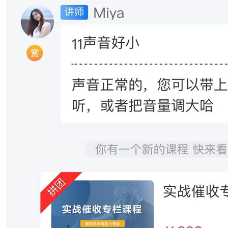
班的学员讲解实战催收技巧顺利完成！！！
"催收处置比拼"圆桌论坛主持人
 顺利完成！
点，尽快拿到首期，适当可打折
理一行
典"下民间借贷将迎巨变 如何定义"非法放贷"》