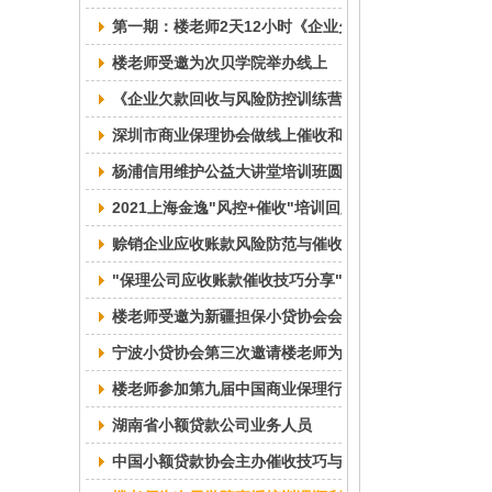
第一期：楼老师2天12小时《企业欠款回收与风险防控
楼老师受邀为次贝学院举办线上
《企业欠款回收与风险防控训练营》顺利完成
深圳市商业保理协会做线上催收和风控培训圆满结束
杨浦信用维护公益大讲堂培训班圆满结束
2021上海金逸"风控+催收"培训回顾
赊销企业应收账款风险防范与催收线上培训班圆满结束
"保理公司应收账款催收技巧分享"线上讲座成功举行
楼老师受邀为新疆担保小贷协会会员举办线上"风控+催
宁波小贷协会第三次邀请楼老师为会员单位提供
楼老师参加第九届中国商业保理行业峰会，受邀加入商
湖南省小额贷款公司业务人员
中国小额贷款协会主办催收技巧与法律实务线上培训班