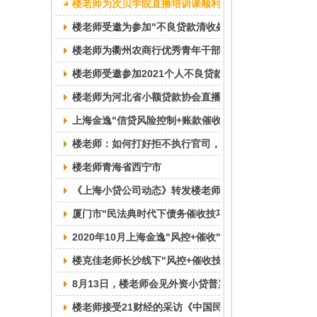
楼老师为次贝学院直播培训课顺利完成
楼老师受邀为参加"不良贷款清收处置方法与创新"研修
楼老师为衢州农商行优秀青年干部培训班提供
楼老师受邀参加2021个人不良贷款处置乌镇峰会 担任
楼老师为河北省小额贷款协会直播培训课顺利完成
上海金逸"信贷风险控制+账款催收技巧"研修班成功举办
楼老师：如何打好拒不执行官司，推动有效执行技巧分享
楼老师青海省西宁市
《上海小贷公司动态》转发楼老师文章：分期还款两要
厦门市"民法典时代下债务催收技巧"特训班圆满结业
2020年10月上海金逸"风控+催收"培训历程回顾
楼克佳老师长沙线下"风控+催收技巧"培训班顺利完成
8月13日，楼老师会见外资小贷普罗米斯公司原田总经
楼老师接受21财经的采访《中国民间借贷演变史｜"民法