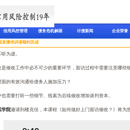
信用风控管理
债务危机解困
讨债新闻
企业荣誉
院直播培训课顺利完成
听为虚。
账款催收技巧”提升专题培训
是催收工作中必不可少的重要环节，面访过程中需要注意哪些
为全国各地保理公司从业人员开展《应收账款催收技巧》专项培训
面的有效沟通给债务人施加压力？
收账款催收技巧与风险防范》培训圆满完成
范》培训圆满完成
也需要打听一些细节、线索为后续催收增加谈判资本。
收账款催收与风险防范”主题演讲
贝学院
邀请到楼克佳，本课程《如何做好上门面访催收？》将为
收账款催收技巧与风险控制》专题讲座 圆满完成
风险控制》培训 圆满完成