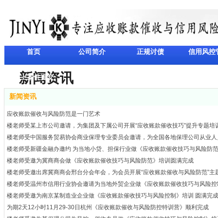
首页
公司简介
正规讨债
信用风控
新闻资讯
线上案件提交
新闻资讯
应收账款催收与风险防范是一门艺术
楼老师受某上市公司邀请，为集团及下属公司开展“应收账款催收技巧”提升专题培
楼老师受中国服务贸易协会商业保理专业委员会邀请，为全国各地保理公司从业人
楼老师受新疆金融办邀约 为当地小贷、担保行业做《应收账款催收技巧与风险防
楼老师受邀为冀商商会做《应收账款催收技巧与风险防范》培训圆满完成
楼老师受邀出席冀商商会邢台分会年会，为会员开展“应收账款催收与风险防范”主
楼老师受温州市信用行业协会邀请为当地外贸企业做《应收账款催收技巧与风险控
楼老师受邀为南京某制造业企业做《应收账款催收技巧与风险控制》培训 圆满完
为期2天12小时11月29-30日杭州《应收账款催收与风险防控特训营》顺利完成