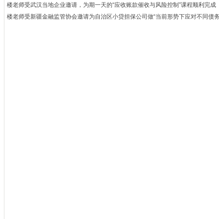
楼老师受武汉当地企业邀请，为期一天的“应收账款催收与风险控制”课程顺利完成
楼老师受新疆金融监管协会邀请为自治区小贷担保公司做“当前形势下应对不同债务