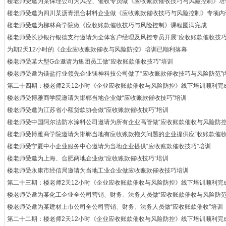
楼老师受邀为某保理公司为风控、催收专员做《应收账款催收技巧与风险控制》培
楼老师受邀为四川某沥青混合材料企业做《应收账款催收技巧与风险控制》专项内
楼老师受邀为柳林商学院做《应收账款催收技巧与风险控制》课程圆满完成
楼老师受长沙银行银德支行邀请为全体客户经理及风控专员开展“应收账款催收技巧
为期2天12小时的《企业应收账款催收与风险防控》培训已顺利落幕
楼老师受某大型G企邀请为集团员工做“应收账款催收技巧”培训
楼老师受邀为镁盐行业领先企业镁神科技公司做了“应收账款催收技巧与风险防范”
第二十四期：楼老师2天12小时《企业应收账款催收与风险防控》线下培训顺利完
楼老师受博雅商学院邀请为邯郸当地企业做“应收账款催收技巧”培训
楼老师受邀为江苏省小额贷款协会做“应收账款催收技巧”培训
楼老师受中国阿尔法防水涂料公司邀请为所有企业高管做“应收账款催收与风险防控
楼老师受博雅商学院邀请为邯郸当地有应收账款拖欠问题的企业提供应“收账款催收
楼老师受宁夏中小企业服务中心邀请为当地企业提供“应收账款催收技巧”培训
楼老师受邀为上海、合肥两地企业做“应收账款催收技巧”培训
楼老师受永康市经信局邀请为当地工业企业做应收账款催收技巧培训
第二十三期：楼老师2天12小时《企业应收账款催收与风险防控》线下培训顺利完
楼老师受邀为某化工企业全公司营销、财务、法务人员做“应收账款催收与风险防范
楼老师受邀为某建材上市公司全公司营销、财务、法务人员做“应收账款催收”培训
第二十二期：楼老师2天12小时《企业应收账款催收与风险防控》线下培训顺利完